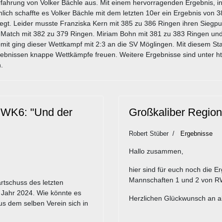
rfahrung von Volker Bächle aus. Mit einem hervorragenden Ergebnis, i
hlich schaffte es Volker Bächle mit dem letzten 10er ein Ergebnis von 
t. Leider musste Franziska Kern mit 385 zu 386 Ringen ihren Siegpunk
Match mit 382 zu 379 Ringen. Miriam Bohn mit 381 zu 383 Ringen und
Somit ging dieser Wettkampf mit 2:3 an die SV Möglingen. Mit diesem Sta
bnissen knappe Wettkämpfe freuen. Weitere Ergebnisse sind unter ht
.
 RWK6: "Und der
Großkaliber Regio
Robert Stüber
Ergebnisse
Hallo zusammen,
hier sind für euch noch die E
Mannschaften 1 und 2 von 
rtschuss des letzten
 Jahr 2024. Wie könnte es
Herzlichen Glückwunsch an al
s dem selben Verein sich in