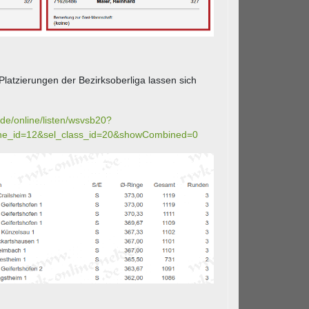
latzierungen der Bezirksoberliga lassen sich
de/online/listen/wsvsb20?
line_id=12&sel_class_id=20&showCombined=0