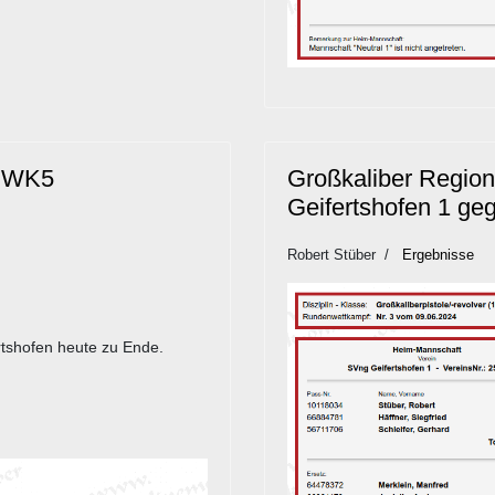
 RWK5
Großkaliber Regio
Geifertshofen 1 ge
Robert Stüber
Ergebnisse
rtshofen heute zu Ende.